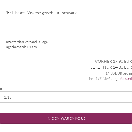
REST Lyocell Viskose gewebt uni schwarz
Lieferzeit bei Versand: 5 Tage
Lagerbestand: 1,15 m
VORHER 17,90 EUR
JETZT NUR 14,30 EUR
14,30 EUR pro m
inkl. 19% MwSt. zzgl.
Versand
m:
IN DEN WARENKORB