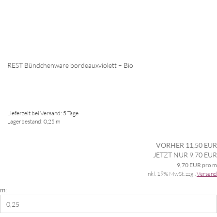
REST Bündchenware bordeauxviolett – Bio
Lieferzeit bei Versand: 5 Tage
Lagerbestand: 0,25 m
VORHER 11,50 EUR
JETZT NUR 9,70 EUR
9,70 EUR pro m
inkl. 19% MwSt. zzgl.
Versand
m: