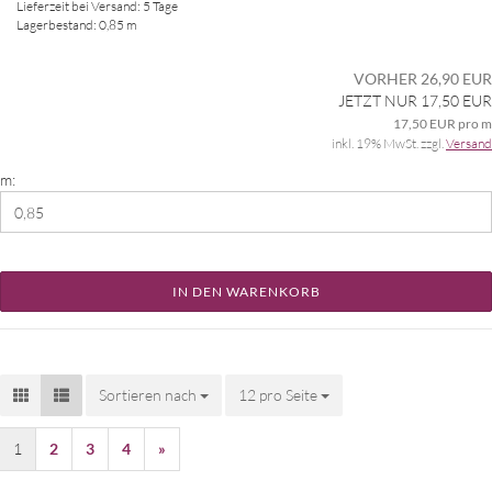
Lieferzeit bei Versand: 5 Tage
Lagerbestand: 0,85 m
VORHER 26,90 EUR
JETZT NUR 17,50 EUR
17,50 EUR pro m
inkl. 19% MwSt. zzgl.
Versand
m:
IN DEN WARENKORB
Sortieren nach
Sortieren nach
12 pro Seite
pro Seite
1
2
3
4
»