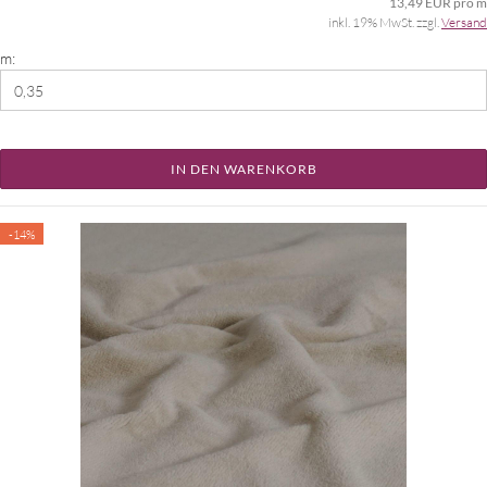
13,49 EUR pro m
inkl. 19% MwSt. zzgl.
Versand
m:
IN DEN WARENKORB
-14%