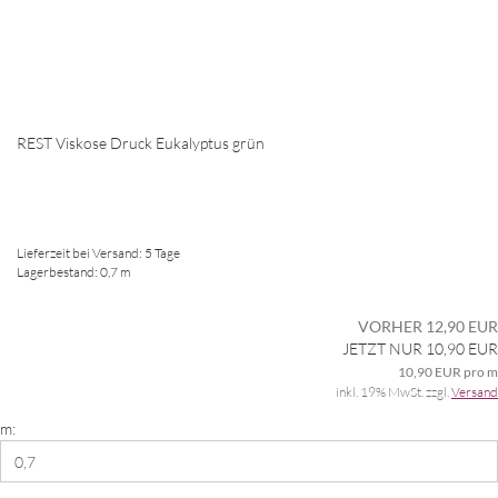
REST Viskose Druck Eukalyptus grün
Lieferzeit bei Versand: 5 Tage
Lagerbestand: 0,7 m
VORHER 12,90 EUR
JETZT NUR 10,90 EUR
10,90 EUR pro m
inkl. 19% MwSt. zzgl.
Versand
m: