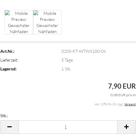
Art.Nr.:
0205-KT-WTWX100-06
Lieferzeit:
5 Tage
Lagernd:
1
Stk.
7,90 EUR
0,08 EUR pro m
inkl. 19% MwSt. zzgl.
Versand
Stk.:
Stk.